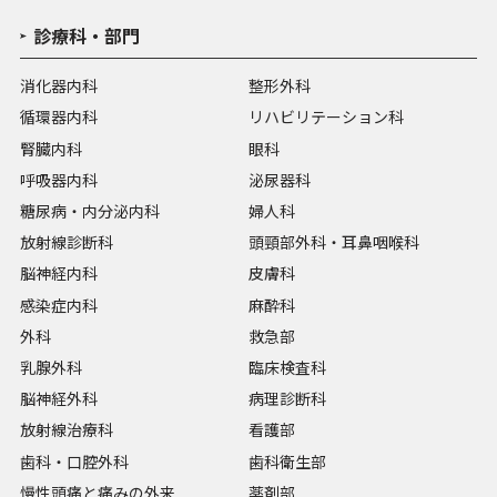
診療科・部門
消化器内科
整形外科
循環器内科
リハビリテーション科
腎臓内科
眼科
呼吸器内科
泌尿器科
糖尿病・内分泌内科
婦人科
放射線診断科
頭頸部外科・耳鼻咽喉科
脳神経内科
皮膚科
感染症内科
麻酔科
外科
救急部
乳腺外科
臨床検査科
脳神経外科
病理診断科
放射線治療科
看護部
歯科・口腔外科
歯科衛生部
慢性頭痛と痛みの外来
薬剤部