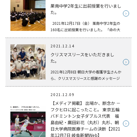
巣南中学2年生に出前授業を行いまし
た。
2021年12月17日（金） 巣南中学2年生の
160名に出前授業を行いました。 「命の大
切さ、命を守る仕事の厳しさ、看護師とし
てのやりがい」を伝えるために、看護の仕
2021.12.14
事の講話と体験談、看護体験の内容で実施
クリスマスリースをいただきまし
して […]
た。
2021年12月8日 朝日大学の看護学生さんか
ら、クリスマスリースと感謝のメッセージ
をいただきました。 スタッフ一同心が温か
くなる出来事で、スタッフエリアに飾らせ
2021.12.09
ていただきました。
【メディア掲載】 出場か、断念か －
フクヒロに起こったこと。 東京五輪
バドミントン女子ダブルス代表 福
島由紀・廣田彩花（丸杉）丸杉、朝
日大学病院医療チームの決断【2021
年12月7日 岐阜新聞Web】