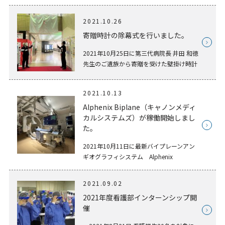
グラム」における病院視察学習を主とする
「フィールドワークⅡ」を朝日大学病院に
2021.10.26
おいて実施しました。本件は、地域社会に
おける「知の拠点」と […]
寄贈時計の除幕式を行いました。
2021年10月25日に第三代病院長 井田 和徳
先生のご遺族から寄贈を受けた壁掛け時計
の設置に係る除幕式を挙行いたしました。
この時計は、井田 和徳 先生の生前のご意
2021.10.13
向に沿い、ご遺族から寄附を受けたもの
で、本館1階総合 […]
Alphenix Biplane（キャノンメディ
カルシステムズ）が稼働開始しまし
た。
2021年10月11日に最新バイプレーンアン
ギオグラフィシステム Alphenix
Biplane（キャノンメディカルシステム
ズ）を導入しました。 この装置は１回の造
2021.09.02
影剤注入で同時に２方向の血管を撮影する
2021年度看護部インターンシップ開
ことができ、従来 […]
催