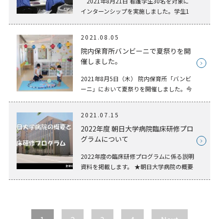
2021年8月21日 看護学生30名を対象に
インターンシップを実施しました。学生1
人1人に健康チェック及び感染対策を徹底
し、無事開催することができました。学生
2021.08.05
さんから「生き生きと働く先輩看護師 […]
院内保育所バンビーニで夏祭りを開
催しました。
2021年8月5日（木） 院内保育所「バンビ
ーニ」において夏祭りを開催しました。今
年の夏祭りは、感染対策に配慮しながら、
魚釣りやヨーヨーすくいなど、楽しい時間
2021.07.15
を過ごすことができました。
2022年度 朝日大学病院臨床研修プロ
グラムについて
2022年度の臨床研修プログラムに係る説明
資料を掲載します。 ★朝日大学病院の概要
と臨床研修プログラム（PDF）