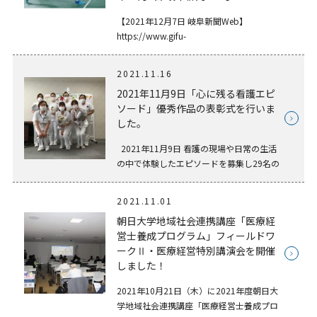
【2021年12月7日 岐阜新聞Web】
https://www.gifu-
np.co.jp/feature/info/20211207-
128486.html
2021.11.16
2021年11月9日「心に残る看護エピ
ソード」優秀作品の表彰式を行いま
した。
2021年11月9日 看護の現場や日常の生活
の中で体験したエピソードを募集し29名の
応募がありました。 そのうち6名の優秀作
品を表彰しました。 看護エピソードは、
2021.11.01
「看護の心をみんなの心に」をスローガン
朝日大学地域社会連携講座「医療経
に取り […]
営士養成プログラム」フィールドワ
ークⅡ・医療経営特別講演会を開催
しました！
2021年10月21日（木）に2021年度朝日大
学地域社会連携講座「医療経営士養成プロ