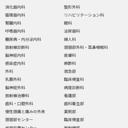
消化器内科
整形外科
循環器内科
リハビリテーション科
腎臓内科
眼科
呼吸器内科
泌尿器科
糖尿病・内分泌内科
婦人科
放射線診断科
頭頸部外科・耳鼻咽喉科
脳神経内科
皮膚科
感染症内科
麻酔科
外科
救急部
乳腺外科
臨床検査科
脳神経外科
病理診断科
放射線治療科
看護部
歯科・口腔外科
歯科衛生部
慢性頭痛と痛みの外来
薬剤部
頭頸部センター
臨床検査部
光学診療センター
放射線部