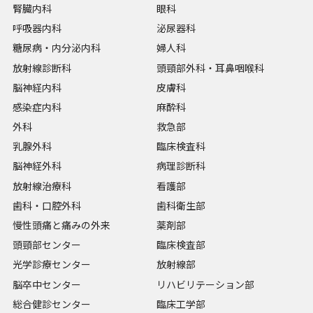
腎臓内科
眼科
呼吸器内科
泌尿器科
糖尿病・内分泌内科
婦人科
放射線診断科
頭頸部外科・耳鼻咽喉科
脳神経内科
皮膚科
感染症内科
麻酔科
外科
救急部
乳腺外科
臨床検査科
脳神経外科
病理診断科
放射線治療科
看護部
歯科・口腔外科
歯科衛生部
慢性頭痛と痛みの外来
薬剤部
頭頸部センター
臨床検査部
光学診療センター
放射線部
脳卒中センター
リハビリテーション部
総合健診センター
臨床工学部