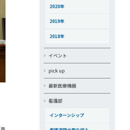
2020
2019
2018
イベント
pick up
最新医療機器
看護部
、
インターンシップ
が患
看護週間の取り組み