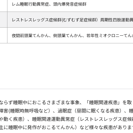
レム睡眠行動異常症、頭内爆発音症候群
レストレスレッグス症候群(むずむず足症候群）周期性四肢運動
夜間前頭葉てんかん、側頭葉てんかん、若年性ミオクロニーてん
ならず睡眠中におこるさまざまな事象、「睡眠関連疾患」を取
障害(睡眠時無呼吸など）、過眠症（昼間に眠くなる疾患）、
や動く疾患）、睡眠関連運動異常症（レストレスレッグス症候
主に睡眠中に発作がおこるてんかん）など様々な疾患がありま