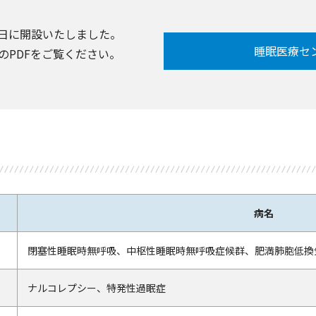
月1日に開設いたしました。
睡眠医療セ
のPDFをご覧ください。
病名
閉塞性睡眠時無呼吸、中枢性睡眠時無呼吸症候群、肥満肺胞低換
ナルコレプシー、特発性過眠症