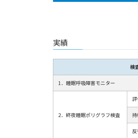
実績
検
1．睡眠呼吸障害モニター
評
2．終夜睡眠ポリグラフ検査
持
反