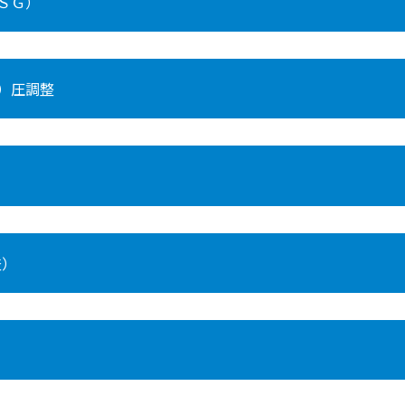
ＳＧ）
）圧調整
査）