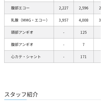
腹部エコー
2,227
2,596
2,6
乳腺（MMG・エコー）
3,957
4,008
3,9
頭部アンギオ
-
125
11
腹部アンギオ
-
7
8
心カテ・シャント
-
171
21
スタッフ紹介