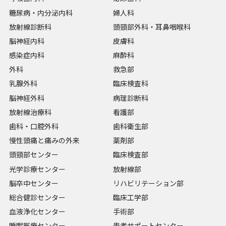
糖尿病・内分泌内科
婦人科
放射線診断科
頭頸部外科・耳鼻咽喉科
脳神経内科
皮膚科
感染症内科
麻酔科
外科
救急部
乳腺外科
臨床検査科
脳神経外科
病理診断科
放射線治療科
看護部
歯科・口腔外科
歯科衛生部
慢性頭痛と痛みの外来
薬剤部
頭頸部センター
臨床検査部
光学診療センター
放射線部
脳卒中センター
リハビリテーション部
総合健診センター
臨床工学部
血液浄化センター
手術部
睡眠医療センター
患者サポートセンター