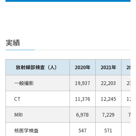
実績
放射線部検査（人）
2020年
2021年
202
一般撮影
19,937
22,203
23,
CT
11,376
12,245
12,
MRI
6,978
7,229
7,4
核医学検査
547
571
58