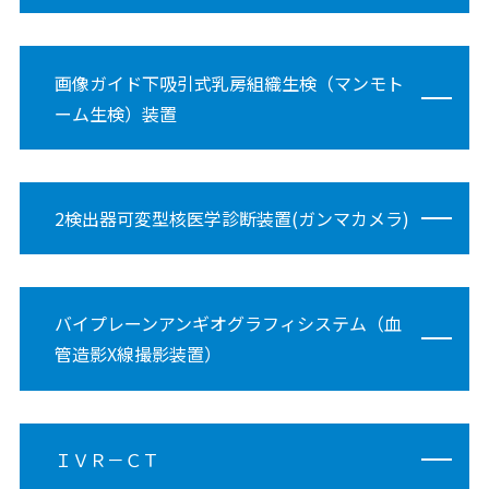
画像ガイド下吸引式乳房組織生検（マンモト
ーム生検）装置
2検出器可変型核医学診断装置(ガンマカメラ)
バイプレーンアンギオグラフィシステム（血
管造影X線撮影装置）
ＩＶＲ－ＣＴ