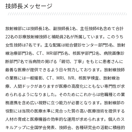
技師長メッセージ
放射線部には技師長1名、副技師長1名、主任技師4名含めて合計
22名の診療放射線技師と補助員2名が所属しています。このうち
女性技師は7名です。主な配属は総合健診センター部門5名、放射
線治療部門3名、CT、MRI部門5名、核医学部門2名、病院画像診
断部門7名で当病院の掲げる「親切、丁寧」をもとに患者さんに
最善な医療が提供できるよう日々努力しております。放射線技師
の業務には一般撮影、CT、MRI、IVR、核医学検査、放射線治
療、人間ドックがありますが医療の高度化にともない専門性が求
められるようになりました。そのためにこれからは他職種との業
務連携を含め広い視野に立つ能力が必要となります。放射線部の
役割には当院の医療水準に見合った質の高い医療技術を提供する
人材の育成と医療機器の効率的な運用が求められます。個人のス
キルアップに全国学会発表、技師会、各種研究会の活動に積極的