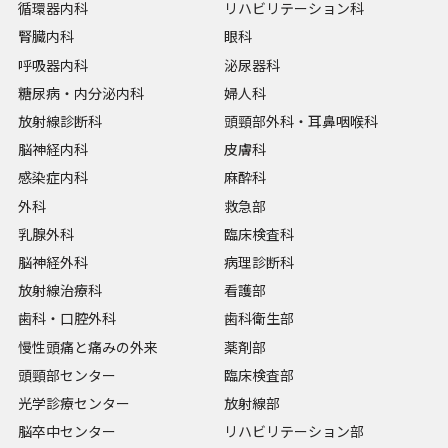
循環器内科
リハビリテーション科
腎臓内科
眼科
呼吸器内科
泌尿器科
糖尿病・内分泌内科
婦人科
放射線診断科
頭頸部外科・耳鼻咽喉科
脳神経内科
皮膚科
感染症内科
麻酔科
外科
救急部
乳腺外科
臨床検査科
脳神経外科
病理診断科
放射線治療科
看護部
歯科・口腔外科
歯科衛生部
慢性頭痛と痛みの外来
薬剤部
頭頸部センター
臨床検査部
光学診療センター
放射線部
脳卒中センター
リハビリテーション部